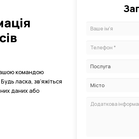
За
мація
сів
 нашою командою
 Будь ласка, зв’яжіться
тних даних або