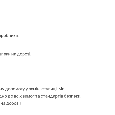
иробника.
пеки на дорозі.
ну допомогу у заміні ступиці. Ми
но до всіх вимог та стандартів безпеки.
на дорозі!