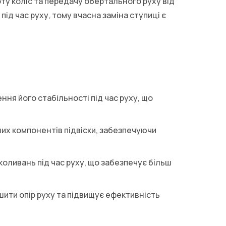
ту коліс та передачу обертального руху від
під час руху, тому вчасна заміна ступиці є
ня його стабільності під час руху, що
их компонентів підвіски, забезпечуючи
оливань під час руху, що забезпечує більш
ти опір руху та підвищує ефективність