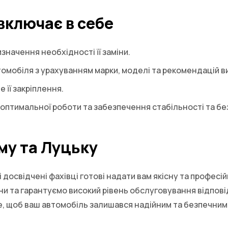
включає в себе
значення необхідності її заміни.
втомобіля з урахуванням марки, моделі та рекомендацій в
 її закріплення.
 оптимальної роботи та забезпечення стабільності та без
му та Луцьку
 досвідчені фахівці готові надати вам якісну та професій
ни та гарантуємо високий рівень обслуговування відповід
е, щоб ваш автомобіль залишався надійним та безпечним 