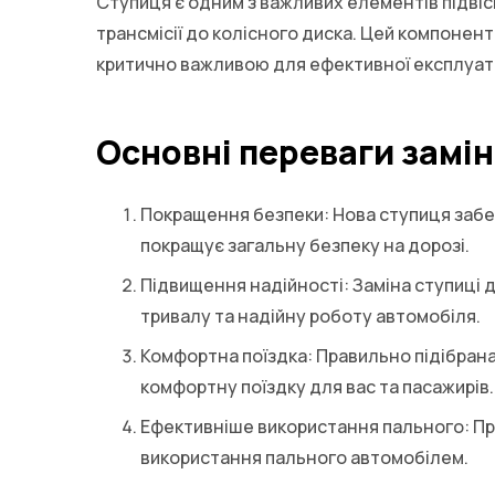
Ступиця є одним з важливих елементів підвіс
трансмісії до колісного диска. Цей компонент 
критично важливою для ефективної експлуата
Основні переваги замін
Покращення безпеки: Нова ступиця забез
покращує загальну безпеку на дорозі.
Підвищення надійності: Заміна ступиці 
тривалу та надійну роботу автомобіля.
Комфортна поїздка: Правильно підібрана
комфортну поїздку для вас та пасажирів.
Ефективніше використання пального: Пр
використання пального автомобілем.