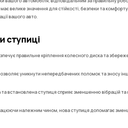
ки вашого автомобіля, відповідальним за правильну робо
має велике значення для стійкості, безпеки та комфорту 
ції вашого авто.
и ступиці
печує правильне кріплення колесного диска та збережен
дозволяє уникнути непередбачених поломок та зносу інш
 та встановлена ступиця сприяє зменшенню вібрацій та к
ацюючи належним чином, нова ступиця допомагає зменши