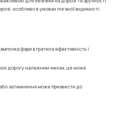
 важливою для безпеки на дорозі та зручності
орозі, особливо в умовах поганої видимості.
лампочка фари втратила ефективність і
тлює дорогу належним чином, це може
в або затемнення може призвести до