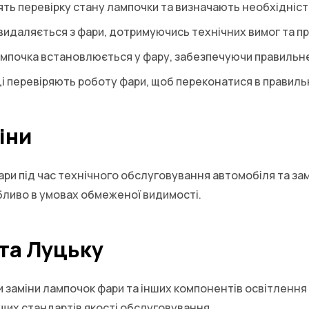
ять перевірку стану лампочки та визначають необхідніст
видаляється з фари, дотримуючись технічних вимог та пр
ампочка встановлюється у фару, забезпечуючи правильне
вці перевіряють роботу фари, щоб переконатися в правил
іни
и під час технічного обслуговування автомобіля та зам
обливо в умовах обмеженої видимості.
 та Луцьку
и заміни лампочок фари та інших компонентів освітленн
щих стандартів якості обслуговування.