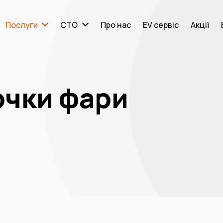
Послуги
СТО
Про нас
EV сервіс
Акції
очки фари