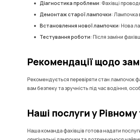
Діагностика проблеми
: Фахівці провод
Демонтаж старої лампочки
: Лампочка 
Встановлення нової лампочки
: Нова л
Тестування роботи
: Після заміни фахі
Рекомендації щодо зам
Рекомендується перевіряти стан лампочок фар
вам безпеку та зручність під час водіння, ос
Наші послуги у Рівному
Наша команда фахівців готова надати послуг
оригінальні лампочки та дотримуємося найви