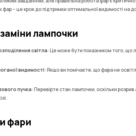
еликим завданням, але правильна робота фар є критично
к фар – це крок до підтримки оптимальної видимості на д
 заміни лампочки
озподілення світла
: Це може бути показником того, що 
поганої видимості
: Якщо ви помічаєте, що фара не осві
лового пучка
: Перевірте стан лампочки, оскільки розри
зі.
и фари