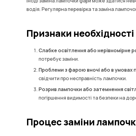
Іноді заміна лампочки фари може здатися нев
водія. Регулярна перевірка та заміна лампочо
Признаки необхідності
Слабке освітлення або нерівномірне р
потребує заміни.
Проблеми з фарою вночі або в умовах 
свідчити про несправність лампочки.
Розрив лампочки або затемнення світ
погіршення видимості та безпеки на доро
Процес заміни лампочк