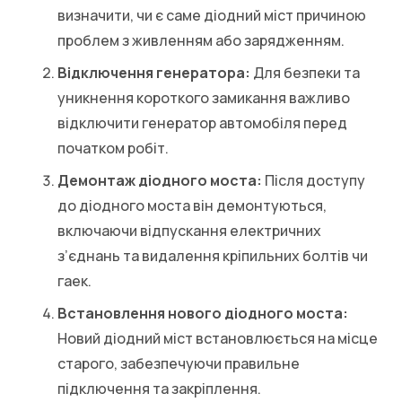
визначити, чи є саме діодний міст причиною
проблем з живленням або зарядженням.
Відключення генератора:
Для безпеки та
уникнення короткого замикання важливо
відключити генератор автомобіля перед
початком робіт.
Демонтаж діодного моста:
Після доступу
до діодного моста він демонтуються,
включаючи відпускання електричних
з’єднань та видалення кріпильних болтів чи
гаек.
Встановлення нового діодного моста:
Новий діодний міст встановлюється на місце
старого, забезпечуючи правильне
підключення та закріплення.